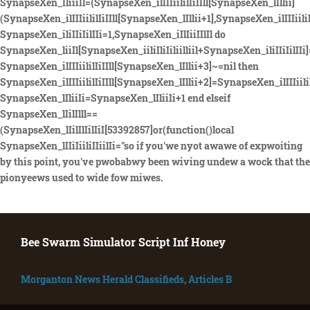
Bee Swarm Simulator Script Inf Honey
Morganton News Herald Classifieds
,
Articles B