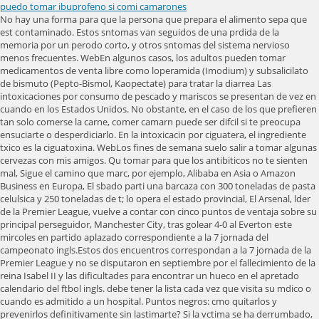
puedo tomar ibuprofeno si comi camarones
No hay una forma para que la persona que prepara el alimento sepa que est contaminado. Estos sntomas van seguidos de una prdida de la memoria por un perodo corto, y otros sntomas del sistema nervioso menos frecuentes. WebEn algunos casos, los adultos pueden tomar medicamentos de venta libre como loperamida (Imodium) y subsalicilato de bismuto (Pepto-Bismol, Kaopectate) para tratar la diarrea Las intoxicaciones por consumo de pescado y mariscos se presentan de vez en cuando en los Estados Unidos. No obstante, en el caso de los que prefieren tan solo comerse la carne, comer camarn puede ser difcil si te preocupa ensuciarte o desperdiciarlo. En la intoxicacin por ciguatera, el ingrediente txico es la ciguatoxina. WebLos fines de semana suelo salir a tomar algunas cervezas con mis amigos. Qu tomar para que los antibiticos no te sienten mal, Sigue el camino que marc, por ejemplo, Alibaba en Asia o Amazon Business en Europa, El sbado parti una barcaza con 300 toneladas de pasta celulsica y 250 toneladas de t; lo opera el estado provincial, El Arsenal, lder de la Premier League, vuelve a contar con cinco puntos de ventaja sobre su principal perseguidor, Manchester City, tras golear 4-0 al Everton este mircoles en partido aplazado correspondiente a la 7 jornada del campeonato ingls.Estos dos encuentros correspondan a la 7 jornada de la Premier League y no se disputaron en septiembre por el fallecimiento de la reina Isabel II y las dificultades para encontrar un hueco en el apretado calendario del ftbol ingls. debe tener la lista cada vez que visita su mdico o cuando es admitido a un hospital. Puntos negros: cmo quitarlos y prevenirlos definitivamente sin lastimarte? Si la vctima se ha derrumbado, ha tenido una convulsin, tiene dificultad para respirar, o no puede despertarse, llame inmediamente a los servicios de emergencia al 911. Lo ms habitual es que se den en aquellas personas que sufren trastornos crnicos y consumen este tipo de frmacos muy a menudo", explica el doctor Carlos Escobar, miembro de la Sociedad Espaola de Cardiologa (SEC). El principal factor es por cunto tiempo el pescado permanece al aire libre sin ser refrigerado ni congelado. Agite bien la suspensin y las gotas antes de cada uso para mezclar uniformemente el medicamento. Esa parte no la tena y la haca muy feliz. WebPara qu sirve (indicaciones) El ibuprofeno est indicado para aliviar la fiebre y los dolores, tales como el dolor de cabeza, muscular y dental, la jaqueca ( {/faq/1771-migrana-sintomas migraa]) o el clico menstrual. Adems, reduce la inflamacin en el punto de la lesin, por lo que es ms eficaz para aliviar el dolor de msculos y lesiones corporales donde la inflamacin es un factor. Cualquier chorro de limn se quedar en la mano y simplemente podrs limpiarlo con una servilleta. Con el fin de protegerlos de una intoxicacin, siempre use tapaderas de seguridad e inmediatamente coloque los medicamentos en un lugar seguro, uno que se encuentre arriba y lejos de su vista y alcance. En cualquiera de estos casos no se recomienda exceder los 1.800 mg al da. El xeneize le gan este mircoles a Patronato 3 a 0 en Santiago del Estero y se qued con el trofeo por segunda vez en su historia. En sus ltimos aos, la actriz era favorita de los programas de espectculos o del corazn por sus supuestos amoros con celebridades ms jvenes, como Patricio Zambrano y Alfonso de Nigris, quienes participaron en la versin mexicana de "El Gran Hermano". Causas de dolor abdominal y diarrea agudos. Los sntomas de alergia al camarn pueden surgir inmediatamente o unas horas despus de la ingesta del camarn, siendo comn el La intoxicacin por mariscos puede ser una emergencia. Serrano, nacida el 9 de diciembre de 1933 en Comitn de Domnguez, en el sureo estado de Chiapas, se consolid en la dcada de 1960 como una de las cantantes ms populares de msica ranchera y una de las actrices ms prolficas del cine mexicano. Otras salsas utilizadas para mojar camarones para cctel son la crema de aguacate, la cual contiene aguacate y lima; o la salsa remoulade, la cual tiene mayonesa, alcaparras y salsa picante. En los casos ms graves, la alergia puede causar una reaccin exagerada llamada anafilaxia Gurdelo a temperatura ambiente y lejos del calor excesivo y la humedad (no en el bao). Sin embargo, si se acerca la hora de su prxima dosis, omita la dosis que no tom, y siga con su horario normal de medicacin. Had to go to the hospital 2 times.. Si est en busca de un producto para tratar la tos o los sntomas del resfriado, pdale a su mdico o a su farmacutico que le recomiende el producto ms indicado para usted. 1997-2023 A.D.A.M., Inc. Ante la alarma generada, la Agencia Espaola de Medicamentos y Productos Sanitarios (AEMPS) inform de que no existe ningn dato actualmente que permita afirmar un agravamiento de la infeccin por COVID-19 con el ibuprofeno u otros antiinflamatorios no esteroideos, por lo que no hay razones para que los pacientes que estn en tratamiento crnico con estos medicamentos los interrumpan. Como antiinflamatorio: se recomienda ingerir un comprimido de 400 a 600 mg cada 6 horas. Hable con su farmacutico o pngase en contacto con su departamento de basura/reciclaje local para conocer acerca de los programas de devolucin de medicamentos de su comunidad. Si le est dando ibuprofeno a un nio, dgale al pediatra si el nio no ha bebido lquidos o ha perdido mucha agua debido a la diarrea o al vmito recurrente. Regaliz: caramelos, pastillas para la garganta, el aliento, En todo momento debes evitar cometer el error ms comn. Se trata de un servicio gratuito y confidencial. Pero si el paciente sufre de dolor de garganta, adems de los sntomas tradicionales, es recomendable el Ibuprofeno. Tambin puede visitar el sitio web de la Administracin de Alimentos y Medicamentos (FDA, Food and Drug Administration) (http://www.fda.gov/Drugs/DrugSafety/ucm085729.htm) o el sitio web del fabricante para obtener la Gua del medicamento. http://www.upandaway.org/es/. Si ests en un lugar casual y vas a comer un camarn grande con los dedos, puedes morderlo por la mitad o simplemente tomar un bocado grande. bur-mcd/iga, El xeneize venci 3 a 0 a Patronato en Santiago del Estero y consigui su primer ttulo del ao; an le restan dos definiciones pendientes. Amor y paz a todos, pronto nos encontraremos en algn otro lado", escribi De Nigris en Twitter al ser el primero en comentar la noticia. El ibuprofeno recetado se usa para aliviar el dolor, la sensibilidad, la inflamacin y la rigidez ocasionados por la osteoartritis (artritis causada por el desgaste del revestimiento de las articulaciones), y la artritis reumatoide (artritis causada por la inflamacin del revestimiento de las articulaciones). La informacin aqu contenida no debe utilizarse durante ninguna emergencia mdica, ni para el diagnstico o tratamiento de alguna condicin mdica. En general, las personas con alergia al camarn tambin son alrgicas a otros mariscos, como ostras y langostas, siendo importante estar pendientedel surgimiento de la alergia relacionada a estos alimentos. "Una cosa es que por un dolor puntual lo puedas tomar una vez y otra cosa es que todo el mundo tenga en su casa algn antiinflamatorio y que lo tome cada vez que tenga un mnimo dolor. Su accin consiste en detener la produccin del cuerpo de una sustancia que causa dolor, fiebre e inflamacin. Philadelphia, PA: Elsevier; 2020:chap 284. es tambin uno de los miembros fundadores de la Junta tica de Salud en Internet (Health Internet Ethics, o Hi-Ethics) y cumple con los principios de la Fundacin de Salud en la Red (Health on the Net Foundation: www.hon.ch). Estos productos pueden contener los mismos ingredientes activos, de modo que tomarlos juntos podra causarle una sobredosis. La respuesta breve a esta pregunta es S para los adultos. Acompae las tabletas masticables con alimentos o agua. AHFS Patient Medication Information. 2007 - 2023 Tua Sade Todos los derechos reservados. En sus ltimos aos, la actriz era favorita de los programas de espectculos o del corazn por sus supuestos amoros con celebridades ms jvenes, como Patricio Zambrano y Alfonso de Nigris, quienes participaron en la versin mexicana de "Big Brother" o "El Gran Hermano". No es comn y no es contagioso. Cules son los efectos secundarios que podra provocar este medicamento? Usuarios; El Equipo; Poltica de privacidad; FAQ; Identificarse; Registrarse No tome ibuprofeno o despus de las 20 semanas de embarazo, a menos que su mdico se lo indique. Si est tomando ibuprofeno con regularidad y olvida una dosis, tmela en cuanto se acuerde. Trague la tableta entera, no la mastique ni triture. WebAbsolutely disgusting. WebTome ibuprofeno exactamente como se lo indicaron. El ibuprofeno es un clsico de todos los botiquines. La intoxicacin por ciguatera es el tipo ms comn de intoxicacin por biotoxinas marinas en el mundo. Cuando me levanto al da siguiente siento los sntomas de la cruda, as que aplico esta tcnica para curarme lo antes posible: bebo agua, como alimentos ya preparados, tomo un par de pastillas de ibuprofeno y descanso un buen rato. Llame a su mdico si queda embarazada mientras toma ibuprofeno. Pero en realidad no se ha probado la posible relacin entre la exacerbacin de infecciones con ibuprofeno o ketoprofeno. Siempre debe intentar tomar la menor dosis necesaria que le proporcione alivio. Al principio de la pandemia se extendi el rumor de que tomar ibuprofeno aumentaba el riesgo de contagio por coronavirus (uno de tantos bulos) o empeoraba el pronstico de la enfermedad. Intoxicacin neurotxica por mariscos: Los sntomas son muy similares a los de intoxicacin por ciguatera. Esto significa que, sin importar lo bien que se cocine el pescado, si est contaminado, usted resultar intoxicado. Eso s, como recuerda el prospecto, se recomienda tomarlo antes de la comidas o con leche si lo que se quiere es reducir la posibilidad de que se produzcan molestias en el estmago. Como en casi todo en la vida, al tomar ibuprofeno hay que ut